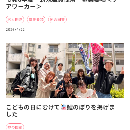
アワーカー＞
求人関連
募集要項
神の国寮
2026/4/22
こどもの日にむけて
鯉のぼりを掲げま
した
神の国寮