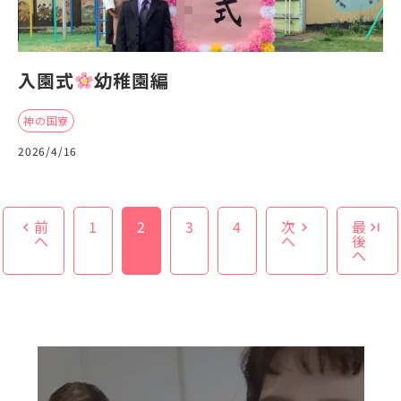
入園式
幼稚園編
神の国寮
2026/4/16
前
1
2
3
4
次
最
chevron_left
chevron_right
last_page
へ
へ
後
へ