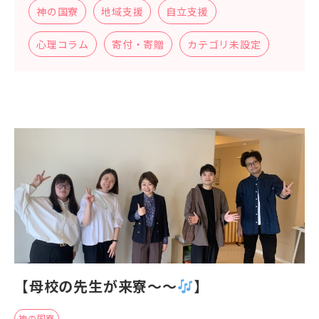
神の国寮
地域支援
自立支援
心理コラム
寄付・寄贈
カテゴリ未設定
【母校の先生が来寮〜〜
】
神の国寮