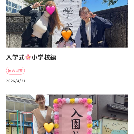
入学式
小学校編
神の国寮
2026/4/21