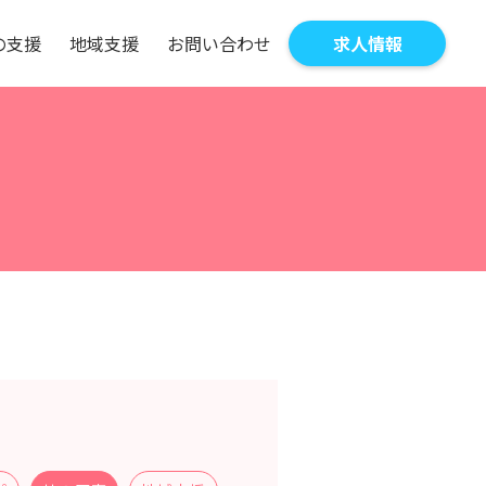
の
支
援
地
域
支
援
お
問
い
合
わ
せ
求
人
情
報