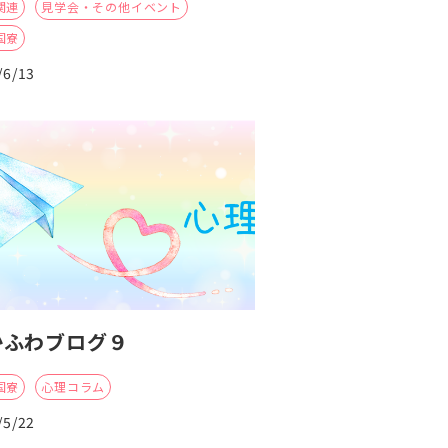
関連
見学会・その他イベント
国寮
/6/13
かふわブログ９
国寮
心理コラム
/5/22