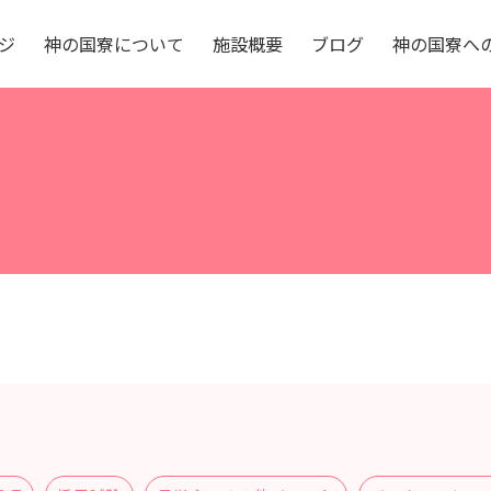
ジ
神
の
国
寮
に
つ
い
て
施
設
概
要
ブ
ロ
グ
神
の
国
寮
へ