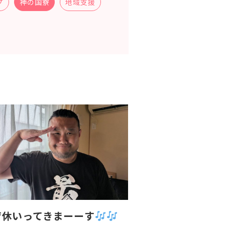
プ
神の国寮
地域支援
育休いってきまーーす