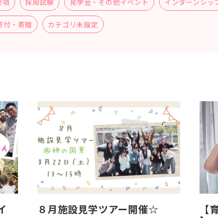
要項
採用試験
見学会・その他イベント
インターンシッ
寄付・寄贈
カテゴリ未設定
イ
８月施設見学ツアー開催☆
【