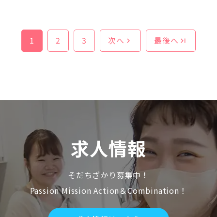
1
2
3
次へ
最後へ
chevron_right
last_page
求人情報
そだちざかり募集中！
Passion Mission Action＆Combination！