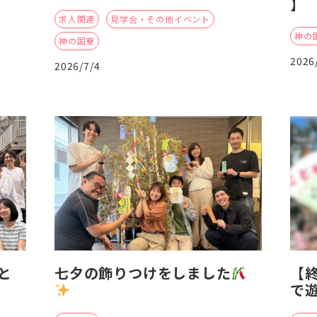
】
求人関連
見学会・その他イベント
神の
神の国寮
2026
2026/7/4
と
七夕の飾りつけをしました
【
で