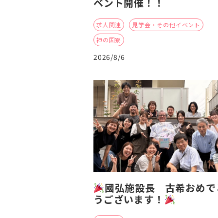
ベント開催！！
求人関連
見学会・その他イベント
神の国寮
2026/8/6
國弘施設長 古希おめで
うございます！