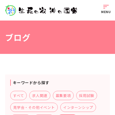
sort
MENU
ブログ
キーワードから探す
すべて
求人関連
募集要項
採用試験
見学会・その他イベント
インターンシップ