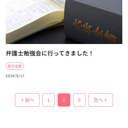
弁護士勉強会に行ってきました！
自立支援
2024/9/17
前へ
1
2
3
次へ
chevron_left
chevron_right