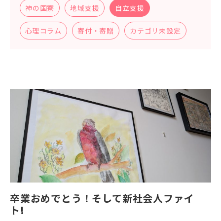
神の国寮
地域支援
自立支援
心理コラム
寄付・寄贈
カテゴリ未設定
卒業おめでとう！そして新社会人ファイ
ト!