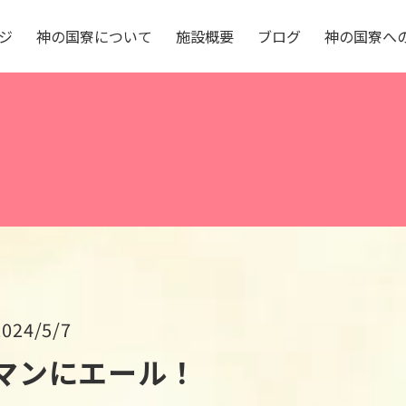
ジ
神
の
国
寮
に
つ
い
て
施
設
概
要
ブ
ロ
グ
神
の
国
寮
へ
2024/5/7
マンにエール！