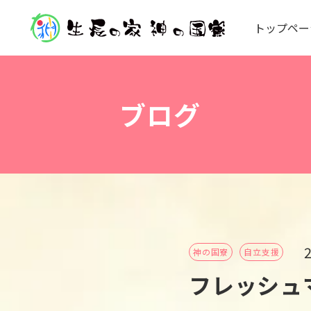
ト
ッ
プ
ペ
ー
ブログ
神の国寮
自立支援
フレッシュ