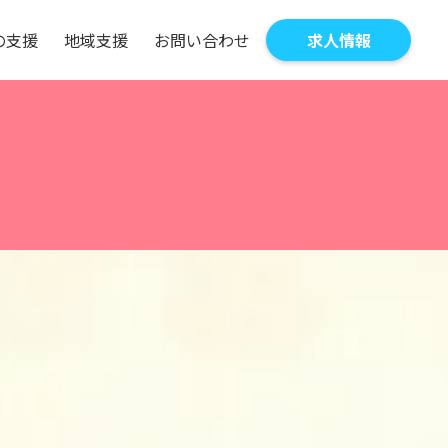
の
支
援
地
域
支
援
お
問
い
合
わ
せ
求
人
情
報