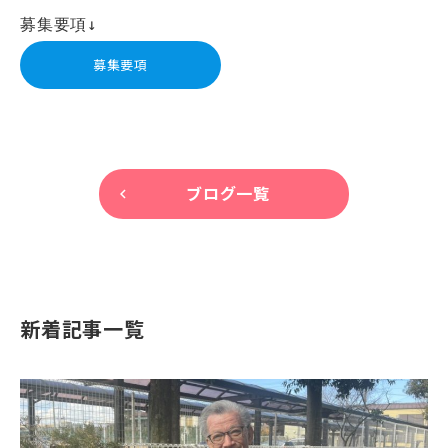
募集要項↓
募集要項
ブログ一覧
keyboard_arrow_left
新着記事一覧