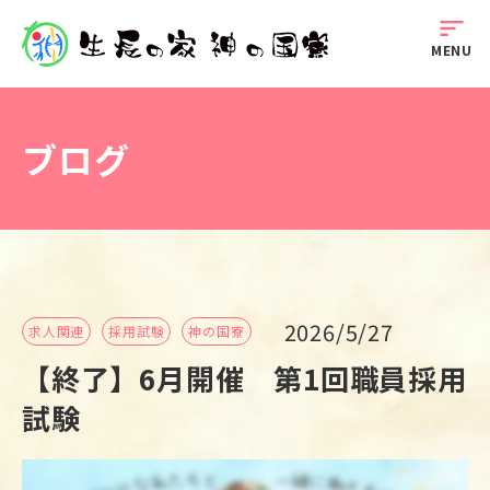
sort
MENU
ブログ
2026/5/27
求人関連
採用試験
神の国寮
【終了】6月開催 第1回職員採用
試験