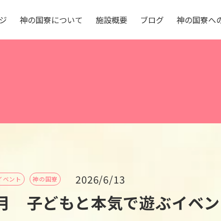
ジ
神
の
国
寮
に
つ
い
て
施
設
概
要
ブ
ロ
グ
神
の
国
寮
へ
2026/6/13
イベント
神の国寮
月 子どもと本気で遊ぶイベン