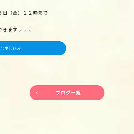
３日（金）１２時まで
できます↓↓↓
学会申し込み
ブログ一覧
keyboard_arrow_left