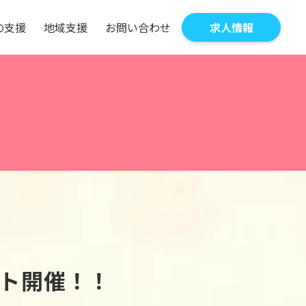
の
支
援
地
域
支
援
お
問
い
合
わ
せ
求
人
情
報
ト開催！！