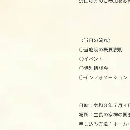
沢山の方のご参加をお
〈当日の流れ〉
○当施設の概要説明
○イベント
○個別相談会
○インフォメーション
日時：令和８年７月４
場所：生長の家神の国
申し込み方法：ホーム