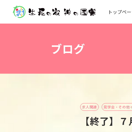
ト
ッ
プ
ペ
ー
ブログ
求人関連
見学会・その他
【終了】７