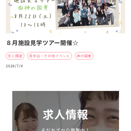
８月施設見学ツアー開催☆
求人関連
見学会・その他イベント
神の国寮
2026/7/4
求人情報
そだちざかり募集中！