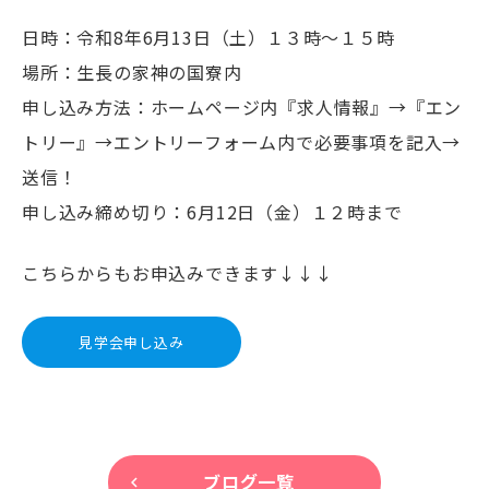
日時：令和8年6月13日（土）１３時～１５時
場所：生長の家神の国寮内
申し込み方法：ホームページ内『求人情報』→『エン
トリー』→エントリーフォーム内で必要事項を記入→
送信！
申し込み締め切り：6月12日（金）１２時まで
こちらからもお申込みできます↓↓↓
見学会申し込み
ブログ一覧
keyboard_arrow_left