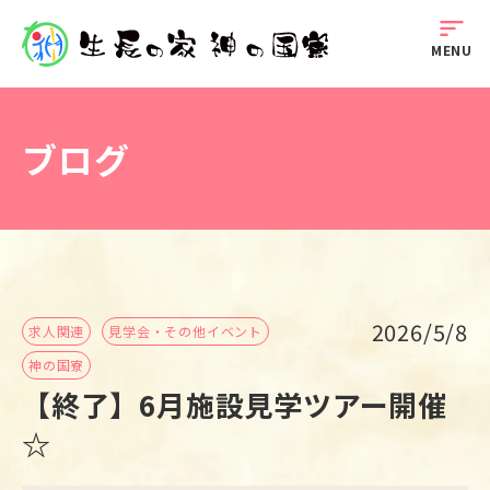
sort
MENU
ブログ
2026/5/8
求人関連
見学会・その他イベント
神の国寮
【終了】6月施設見学ツアー開催
☆