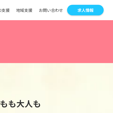
の
支
援
地
域
支
援
お
問
い
合
わ
せ
求
人
情
報
もも大人も