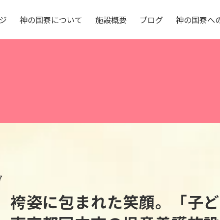
ジ
神
の
国
寮
に
つ
い
て
施
設
概
要
ブ
ロ
グ
神
の
国
寮
へ
7
、袴姿に包まれた笑顔。「子ど