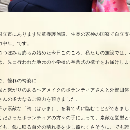
国立市にあります児童養護施設、生長の家神の国寮で自立支
力中年」です。
のつぼみも膨らみ始めた今日このごろ。私たちの施設では、
は、先日行われた地元の小学校の卒業式の様子をお届けしま
で、憧れの袴姿に
設と繋がりのあるヘアメイクのボランティアさんと外部団体
さんの多大なるご協力を頂きました。
子が素敵な「袴（はかま）」を着て式に臨むことができまし
くださったボランティアの方々の手によって、素敵な髪型と
ども。鏡に映る自分の晴れ姿を少し照れくさそうに、でも誇