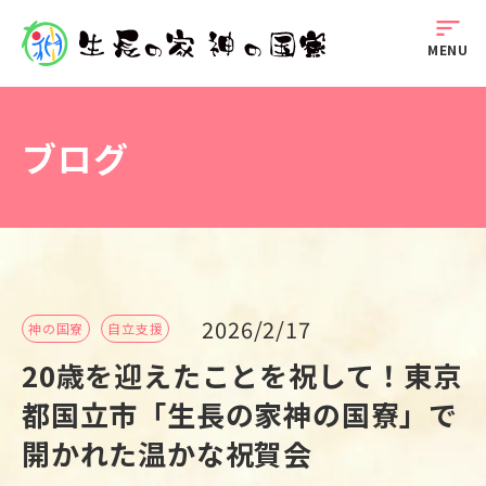
sort
MENU
ブログ
2026/2/17
神の国寮
自立支援
20歳を迎えたことを祝して！東京
都国立市「生長の家神の国寮」で
開かれた温かな祝賀会