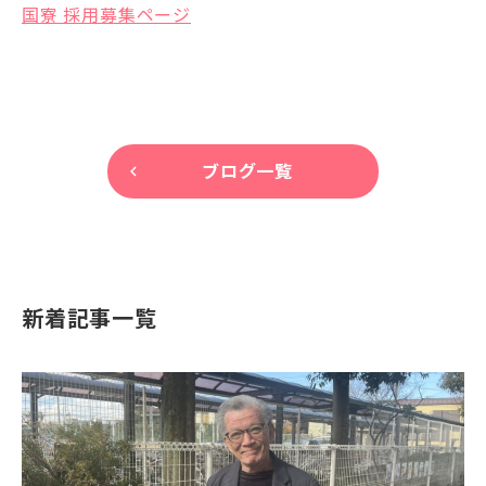
国寮 採用募集ページ
ブログ一覧
keyboard_arrow_left
新着記事一覧