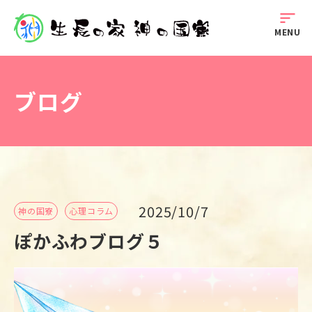
sort
MENU
ブログ
2025/10/7
神の国寮
心理コラム
ぽかふわブログ５