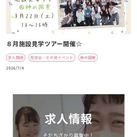
８月施設見学ツアー開催☆
求人関連
見学会・その他イベント
神の国寮
2026/7/4
求人情報
そだちざかり募集中！